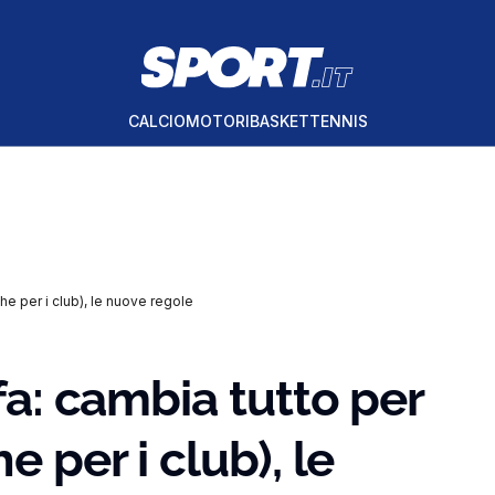
CALCIO
MOTORI
BASKET
TENNIS
che per i club), le nuove regole
ifa: cambia tutto per
e per i club), le