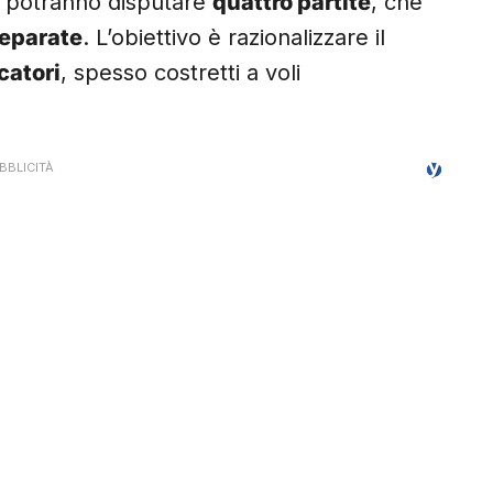
i potranno disputare
quattro partite
, che
eparate
. L’obiettivo è razionalizzare il
catori
, spesso costretti a voli