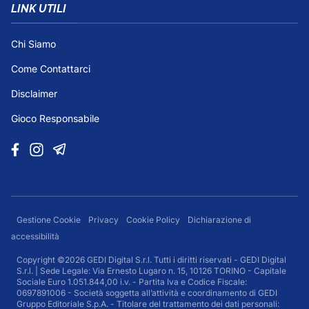
LINK UTILI
Chi Siamo
Come Contattarci
Disclaimer
Gioco Responsabile
Gestione Cookie
Privacy
Cookie Policy
Dichiarazione di
accessibilità
Copyright ©2026 GEDI Digital S.r.l. Tutti i diritti riservati - GEDI Digital
S.r.l. | Sede Legale: Via Ernesto Lugaro n. 15, 10126 TORINO - Capitale
Sociale Euro 1.051.844,00 i.v. - Partita Iva e Codice Fiscale:
0697891006 - Società soggetta all’attività e coordinamento di GEDI
Gruppo Editoriale S.p.A. - Titolare del trattamento dei dati personali: