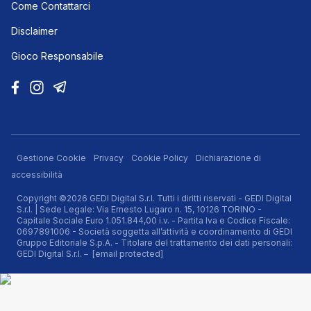
Come Contattarci
Disclaimer
Gioco Responsabile
Gestione Cookie
Privacy
Cookie Policy
Dichiarazione di
accessibilità
Copyright ©2026 GEDI Digital S.r.l. Tutti i diritti riservati - GEDI Digital
S.r.l. | Sede Legale: Via Ernesto Lugaro n. 15, 10126 TORINO -
Capitale Sociale Euro 1.051.844,00 i.v. - Partita Iva e Codice Fiscale:
0697891006 - Società soggetta all’attività e coordinamento di GEDI
Gruppo Editoriale S.p.A. - Titolare del trattamento dei dati personali:
GEDI Digital S.r.l. –
[email protected]