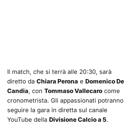
Il match, che si terrà alle 20:30, sarà
diretto da
Chiara Perona
e
Domenico De
Candia
, con
Tommaso Vallecaro
come
cronometrista. Gli appassionati potranno
seguire la gara in diretta sul canale
YouTube della
Divisione Calcio a 5
.