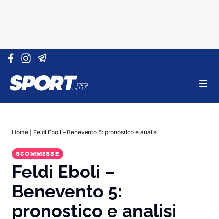
Vai al contenuto
Home
|
Feldi Eboli – Benevento 5: pronostico e analisi
SCOMMESSE
Feldi Eboli –
Benevento 5:
pronostico e analisi