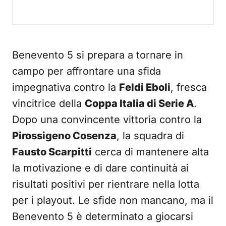
Benevento 5 si prepara a tornare in
campo per affrontare una sfida
impegnativa contro la
Feldi Eboli
, fresca
vincitrice della
Coppa Italia di Serie A
.
Dopo una convincente vittoria contro la
Pirossigeno Cosenza
, la squadra di
Fausto Scarpitti
cerca di mantenere alta
la motivazione e di dare continuità ai
risultati positivi per rientrare nella lotta
per i playout. Le sfide non mancano, ma il
Benevento 5 è determinato a giocarsi