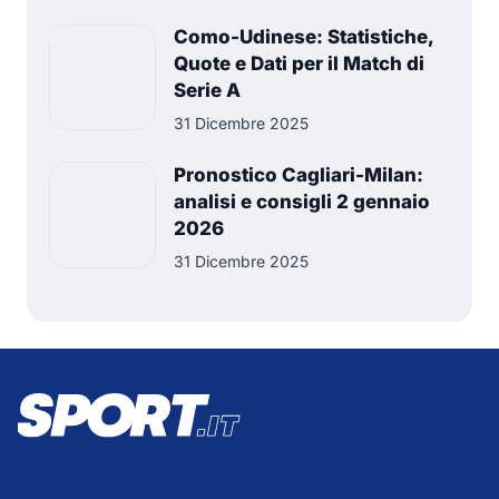
Como-Udinese: Statistiche,
Quote e Dati per il Match di
Serie A
31 Dicembre 2025
Pronostico Cagliari-Milan:
analisi e consigli 2 gennaio
2026
31 Dicembre 2025