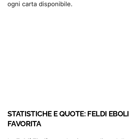
ogni carta disponibile.
STATISTICHE E QUOTE: FELDI EBOLI
FAVORITA