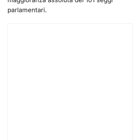
maggioranza assoluta dei 101 seggi
parlamentari.