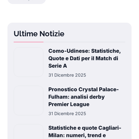
Ultime Notizie
Como-Udinese: Statistiche,
Quote e Dati per il Match di
Serie A
31 Dicembre 2025
Pronostico Crystal Palace-
Fulham: analisi derby
Premier League
31 Dicembre 2025
Statistiche e quote Cagliari-
Milan: numeri, trend e