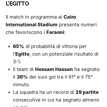
L’
EGITTO
Il match in programma al
Cairo
International Stadium
presenta numeri
che favoriscono i
Faraoni
:
65%
di probabilità di vittoria per
l’
Egitto
, con un potenziale risultato di
3-1.
Il team di
Hossam Hassan
ha segnato
il
36%
dei suoi gol tra il 61° e il 75°
minuto.
La squadra ha un record di
29 partite
consecutive in cui ha segnato almeno