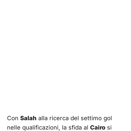
Con
Salah
alla ricerca del settimo gol
nelle qualificazioni, la sfida al
Cairo
si