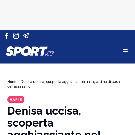
Vai al contenuto
Home
|
Denisa uccisa, scoperta agghiacciante nel giardino di casa
dell’assassino
VARIE
Denisa uccisa,
scoperta
agghiacciante nel