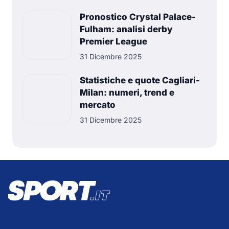
Pronostico Crystal Palace-
Fulham: analisi derby
Premier League
31 Dicembre 2025
Statistiche e quote Cagliari-
Milan: numeri, trend e
mercato
31 Dicembre 2025