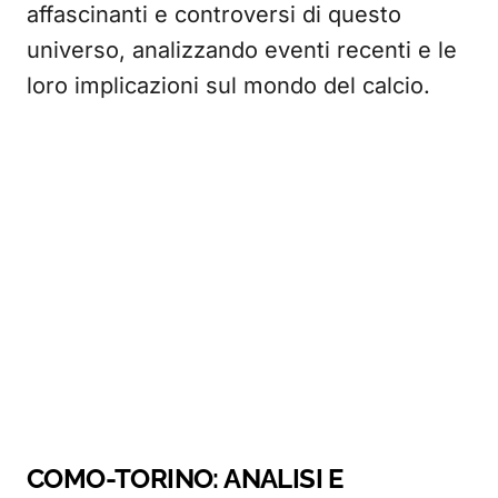
affascinanti e controversi di questo
universo, analizzando eventi recenti e le
loro implicazioni sul mondo del calcio.
COMO-TORINO: ANALISI E