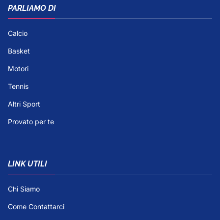
PARLIAMO DI
Calcio
Basket
Motori
Tennis
Altri Sport
Provato per te
LINK UTILI
Chi Siamo
Come Contattarci