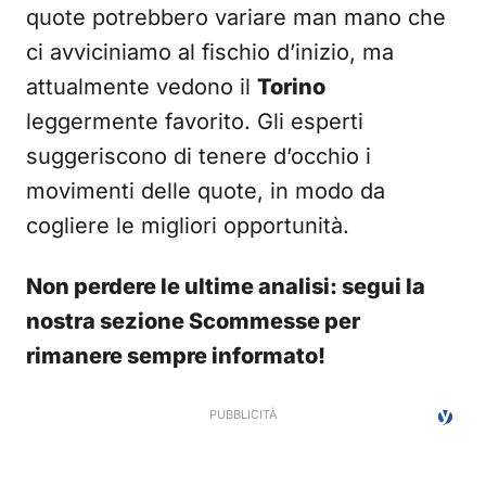
quote potrebbero variare man mano che
ci avviciniamo al fischio d’inizio, ma
attualmente vedono il
Torino
leggermente favorito. Gli esperti
suggeriscono di tenere d’occhio i
movimenti delle quote, in modo da
cogliere le migliori opportunità.
Non perdere le ultime analisi: segui la
nostra sezione Scommesse per
rimanere sempre informato!