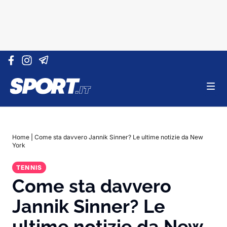
Vai al contenuto
Home
|
Come sta davvero Jannik Sinner? Le ultime notizie da New
York
TENNIS
Come sta davvero
Jannik Sinner? Le
ultime notizie da New