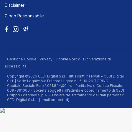
Disclaimer
Gioco Responsabile
Gestione Cookie
Privacy
Cookie Policy
Dichiarazione di
accessibilità
Copyright ©2026 GEDI Digital S.r.l. Tutti i diritti riservati - GEDI Digital
S.r.l. | Sede Legale: Via Ernesto Lugaro n. 15, 10126 TORINO -
Capitale Sociale Euro 1.051.844,00 i.v. - Partita Iva e Codice Fiscale:
0697891006 - Società soggetta all’attività e coordinamento di GEDI
Gruppo Editoriale S.p.A. - Titolare del trattamento dei dati personali:
GEDI Digital S.r.l. –
[email protected]