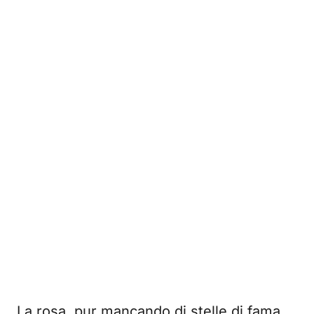
La rosa, pur mancando di stelle di fama