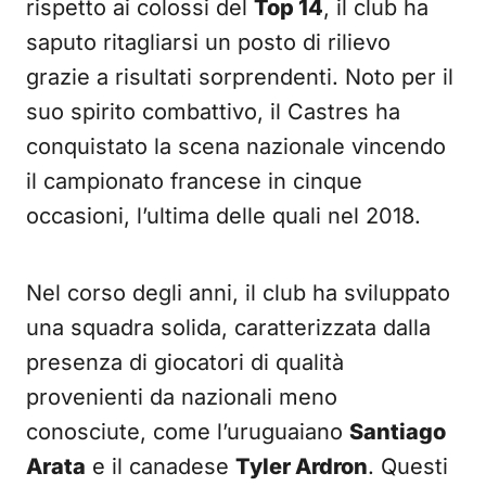
rispetto ai colossi del
Top 14
, il club ha
saputo ritagliarsi un posto di rilievo
grazie a risultati sorprendenti. Noto per il
suo spirito combattivo, il Castres ha
conquistato la scena nazionale vincendo
il campionato francese in cinque
occasioni, l’ultima delle quali nel 2018.
Nel corso degli anni, il club ha sviluppato
una squadra solida, caratterizzata dalla
presenza di giocatori di qualità
provenienti da nazionali meno
conosciute, come l’uruguaiano
Santiago
Arata
e il canadese
Tyler Ardron
. Questi