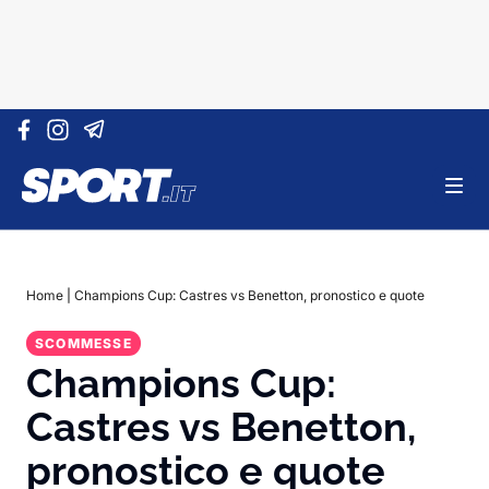
Vai al contenuto
Home
|
Champions Cup: Castres vs Benetton, pronostico e quote
SCOMMESSE
Champions Cup:
Castres vs Benetton,
pronostico e quote