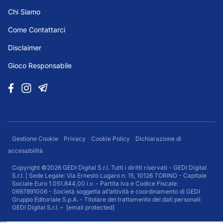
Chi Siamo
Come Contattarci
Disclaimer
Gioco Responsabile
Gestione Cookie
Privacy
Cookie Policy
Dichiarazione di
accessibilità
Copyright ©2026 GEDI Digital S.r.l. Tutti i diritti riservati - GEDI Digital
S.r.l. | Sede Legale: Via Ernesto Lugaro n. 15, 10126 TORINO - Capitale
Sociale Euro 1.051.844,00 i.v. - Partita Iva e Codice Fiscale:
0697891006 - Società soggetta all’attività e coordinamento di GEDI
Gruppo Editoriale S.p.A. - Titolare del trattamento dei dati personali:
GEDI Digital S.r.l. –
[email protected]