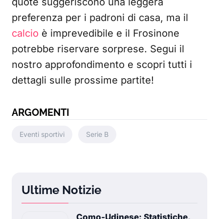
quote suggeriscono una leggera
preferenza per i padroni di casa, ma il
calcio
è imprevedibile e il Frosinone
potrebbe riservare sorprese. Segui il
nostro approfondimento e scopri tutti i
dettagli sulle prossime partite!
ARGOMENTI
Eventi sportivi
Serie B
Ultime Notizie
Como-Udinese: Statistiche,