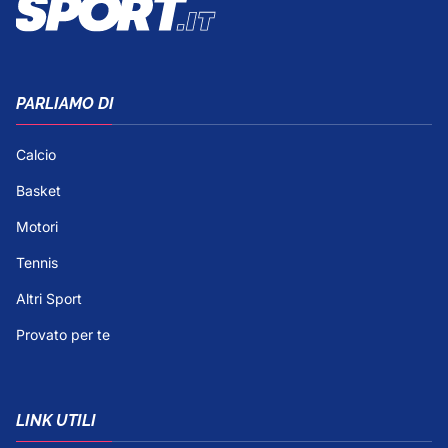
PARLIAMO DI
Calcio
Basket
Motori
Tennis
Altri Sport
Provato per te
LINK UTILI