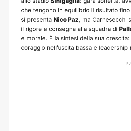
allo stadio
Sinigaglia
: gara sofferta, av
che tengono in equilibrio il risultato fino
si presenta
Nico Paz
, ma Carnesecchi s
il rigore e consegna alla squadra di
Pal
e morale. È la sintesi della sua crescita: l
coraggio nell’uscita bassa e leadership n