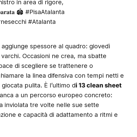
nistro in area di rigore,
𝐝𝐞 𝐩𝐚𝐫𝐚𝐭𝐚 🏟️ #PisaAtalanta
nesecchi #Atalanta
 aggiunge spessore al quadro: giovedì
varchi. Occasioni ne crea, ma sbatte
ace di scegliere se trattenere o
chiamare la linea difensiva con tempi netti e
giocata pulita. È l’ultimo d
i 13 clean sheet
fianca a un percorso europeo concreto:
 inviolata tre volte nelle sue sette
ione e capacità di adattamento a ritmi e