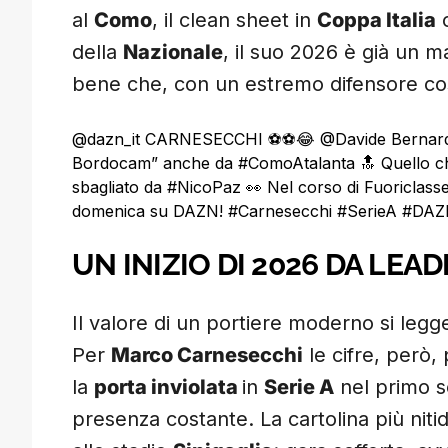
al
Como
, il clean sheet in
Coppa Italia
c
della
Nazionale
, il suo 2026 è già un ma
bene che, con un estremo difensore così
@dazn_it
CARNESECCHI ⚽️⚽️😂 @Davide Bernardi c
Bordocam” anche da
#ComoAtalanta
🔝 Quello ch
sbagliato da
#NicoPaz
👀 Nel corso di Fuoriclass
domenica su DAZN!
#Carnesecchi
#SerieA
#DAZ
UN INIZIO DI 2026 DA LEADE
Il valore di un portiere moderno si legge
Per
Marco Carnesecchi
le cifre, però,
la
porta inviolata
in
Serie A
nel primo s
presenza costante. La cartolina più niti