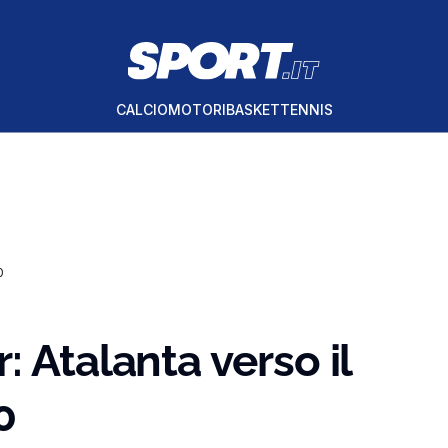
CALCIO
MOTORI
BASKET
TENNIS
0
 Atalanta verso il
0