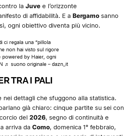
ontro la
Juve
e l’orizzonte
nifesto di affidabilità. E a
Bergamo
sanno
, ogni obiettivo diventa più vicino.
i regala una “pillola
e non hai visto sul rigore
e powered by Haier, ogni
N
♬ suono originale – dazn_it
R TRA I PALI
 nei dettagli che sfuggono alla statistica.
 parlano già chiaro: cinque partite su sei con
corcio del
2026
, segno di continuità e
da arriva da
Como
, domenica 1° febbraio,