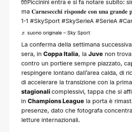
🧤Piccinini entra e si fa notare subito: si
ma 𝐂𝐚𝐫𝐧𝐞𝐬𝐞𝐜𝐜𝐡𝐢 𝐫𝐢𝐬𝐩𝐨𝐧𝐝𝐞 𝐜𝐨𝐧 𝐮𝐧𝐚 𝐠𝐫𝐚
1-1 #SkySport #SkySerieA #SerieA #Car
♬ suono originale – Sky Sport
La conferma della settimana successiva
sera, in
Coppa Italia
, la
Juve
non trova 
contro un portiere sempre piazzato, cap
respingere lontano dall’area calda, di ri
di accelerare la transizione con la prima 
stagionali
complessivi, tappa che si af
in
Champions League
la porta è rimasta
presenze, dato che fotografa concentraz
letture internazionali.