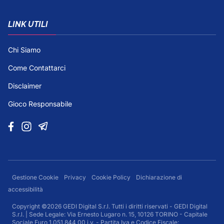
LINK UTILI
Chi Siamo
Come Contattarci
Disclaimer
Gioco Responsabile
Gestione Cookie
Privacy
Cookie Policy
Dichiarazione di
accessibilità
Copyright ©2026 GEDI Digital S.r.l. Tutti i diritti riservati - GEDI Digital
S.r.l. | Sede Legale: Via Ernesto Lugaro n. 15, 10126 TORINO - Capitale
Sociale Euro 1.051.844,00 i.v. - Partita Iva e Codice Fiscale: