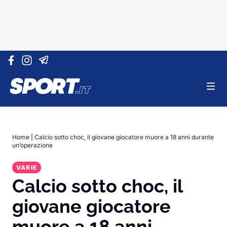
Vai al contenuto
Home
|
Calcio sotto choc, il giovane giocatore muore a 18 anni durante
un’operazione
VARIE
Calcio sotto choc, il
giovane giocatore
muore a 18 anni