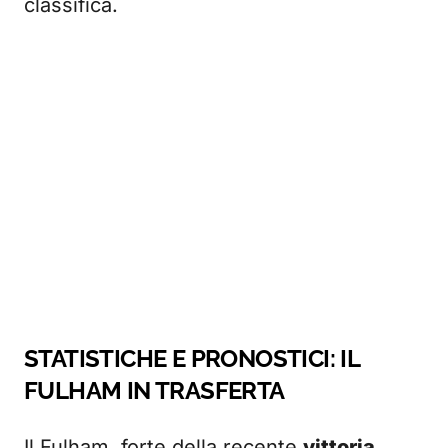
classifica.
STATISTICHE E PRONOSTICI: IL
FULHAM IN TRASFERTA
Il Fulham, forte della recente
vittoria