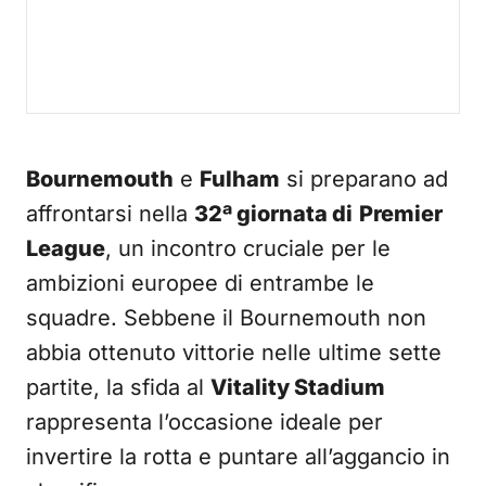
Bournemouth
e
Fulham
si preparano ad
affrontarsi nella
32ª giornata di
Premier
League
, un incontro cruciale per le
ambizioni europee di entrambe le
squadre. Sebbene il Bournemouth non
abbia ottenuto vittorie nelle ultime sette
partite, la sfida al
Vitality Stadium
rappresenta l’occasione ideale per
invertire la rotta e puntare all’aggancio in