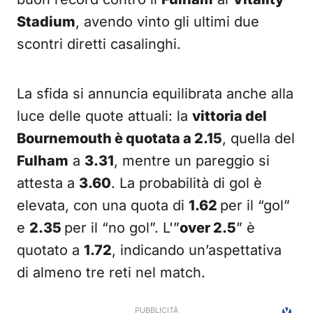
Stadium
, avendo vinto gli ultimi due
scontri diretti casalinghi.
La sfida si annuncia equilibrata anche alla
luce delle quote attuali: la
vittoria del
Bournemouth è quotata a 2.15
, quella del
Fulham
a
3.31
, mentre un pareggio si
attesta a
3.60
. La probabilità di gol è
elevata, con una quota di
1.62
per il “gol”
e
2.35
per il “no gol”. L'”
over 2.5
” è
quotato a
1.72
, indicando un’aspettativa
di almeno tre reti nel match.