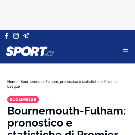
Vai al contenuto
Home
|
Bournemouth-Fulham: pronostico e statistiche di Premier
League
SCOMMESSE
Bournemouth-Fulham:
pronostico e
statistiche di Premier