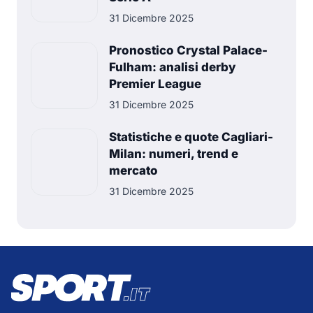
31 Dicembre 2025
Pronostico Crystal Palace-
Fulham: analisi derby
Premier League
31 Dicembre 2025
Statistiche e quote Cagliari-
Milan: numeri, trend e
mercato
31 Dicembre 2025