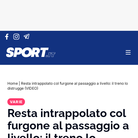
Vai al contenuto
Home
|
Resta intrappolato col furgone al passaggio a livello: il treno lo
distrugge (VIDEO)
VARIE
Resta intrappolato col
furgone al passaggio a
livello: il treno lo