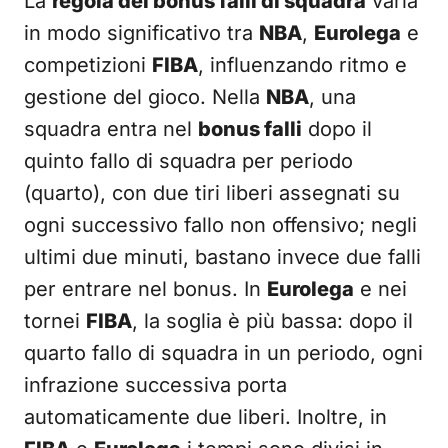
La
regola del bonus falli di squadra
varia
in modo significativo tra
NBA
,
Eurolega
e
competizioni
FIBA
, influenzando ritmo e
gestione del gioco. Nella
NBA
, una
squadra entra nel
bonus falli
dopo il
quinto fallo di squadra per periodo
(quarto), con due tiri liberi assegnati su
ogni successivo fallo non offensivo; negli
ultimi due minuti, bastano invece due falli
per entrare nel bonus. In
Eurolega
e nei
tornei
FIBA
, la soglia è più bassa: dopo il
quarto fallo di squadra in un periodo, ogni
infrazione successiva porta
automaticamente due liberi. Inoltre, in