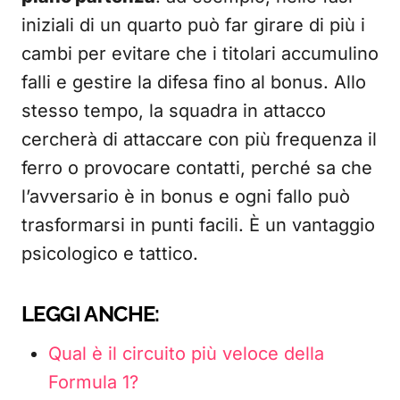
iniziali di un quarto può far girare di più i
cambi per evitare che i titolari accumulino
falli e gestire la difesa fino al bonus. Allo
stesso tempo, la squadra in attacco
cercherà di attaccare con più frequenza il
ferro o provocare contatti, perché sa che
l’avversario è in bonus e ogni fallo può
trasformarsi in punti facili. È un vantaggio
psicologico e tattico.
LEGGI ANCHE:
Qual è il circuito più veloce della
Formula 1?