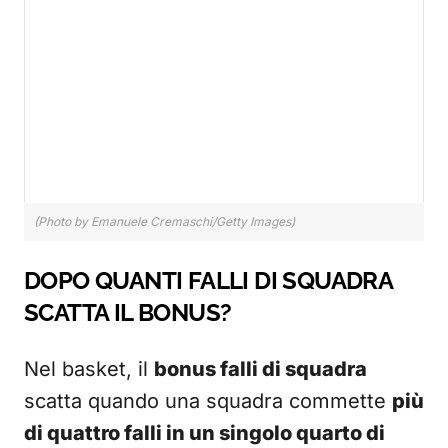
(Photo by Emanuele Cremaschi/Getty Images)
DOPO QUANTI FALLI DI SQUADRA
SCATTA IL BONUS?
Nel basket, il
bonus falli di squadra
scatta quando una squadra commette
più
di quattro falli in un singolo quarto di