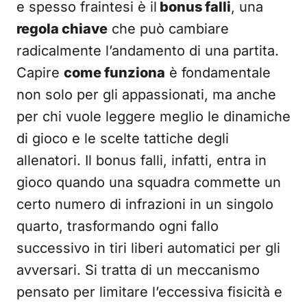
e spesso fraintesi è il
bonus falli
, una
regola chiave
che può cambiare
radicalmente l’andamento di una partita.
Capire
come funziona
è fondamentale
non solo per gli appassionati, ma anche
per chi vuole leggere meglio le dinamiche
di gioco e le scelte tattiche degli
allenatori. Il bonus falli, infatti, entra in
gioco quando una squadra commette un
certo numero di infrazioni in un singolo
quarto, trasformando ogni fallo
successivo in tiri liberi automatici per gli
avversari. Si tratta di un meccanismo
pensato per limitare l’eccessiva fisicità e