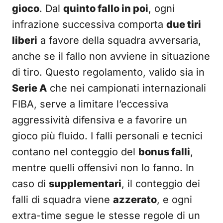
gioco
. Dal
quinto fallo in poi
, ogni
infrazione successiva comporta
due tiri
liberi
a favore della squadra avversaria,
anche se il fallo non avviene in situazione
di tiro. Questo regolamento, valido sia in
Serie A
che nei campionati internazionali
FIBA, serve a limitare l’eccessiva
aggressività difensiva e a favorire un
gioco più fluido. I falli personali e tecnici
contano nel conteggio del
bonus falli
,
mentre quelli offensivi non lo fanno. In
caso di
supplementari
, il conteggio dei
falli di squadra viene
azzerato
, e ogni
extra-time segue le stesse regole di un