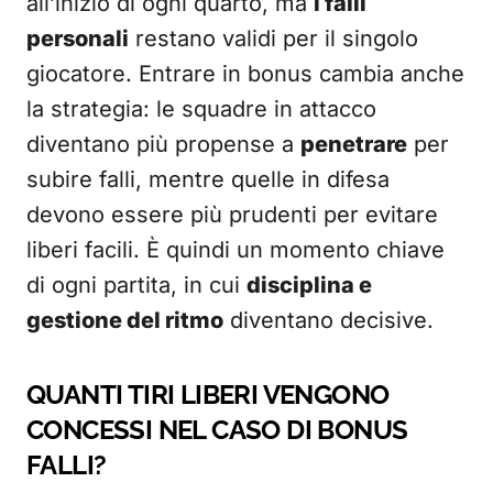
all’inizio di ogni quarto, ma
i falli
personali
restano validi per il singolo
giocatore. Entrare in bonus cambia anche
la strategia: le squadre in attacco
diventano più propense a
penetrare
per
subire falli, mentre quelle in difesa
devono essere più prudenti per evitare
liberi facili. È quindi un momento chiave
di ogni partita, in cui
disciplina e
gestione del ritmo
diventano decisive.
QUANTI TIRI LIBERI VENGONO
CONCESSI NEL CASO DI BONUS
FALLI?