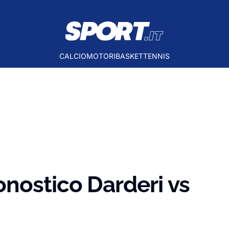
CALCIO
MOTORI
BASKET
TENNIS
nostico Darderi vs