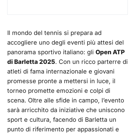
Il mondo del tennis si prepara ad
accogliere uno degli eventi più attesi del
panorama sportivo italiano: gli
Open ATP
di Barletta 2025
. Con un ricco parterre di
atleti di fama internazionale e giovani
promesse pronte a mettersi in luce, il
torneo promette emozioni e colpi di
scena. Oltre alle sfide in campo, l’evento
sarà arricchito da iniziative che uniscono
sport e cultura, facendo di Barletta un
punto di riferimento per appassionati e