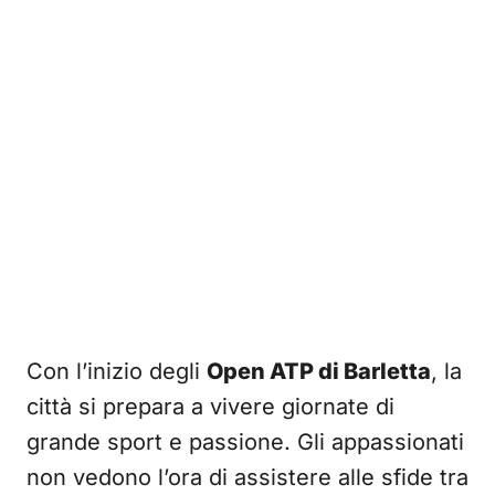
Con l’inizio degli
Open ATP di Barletta
, la
città si prepara a vivere giornate di
grande sport e passione. Gli appassionati
non vedono l’ora di assistere alle sfide tra