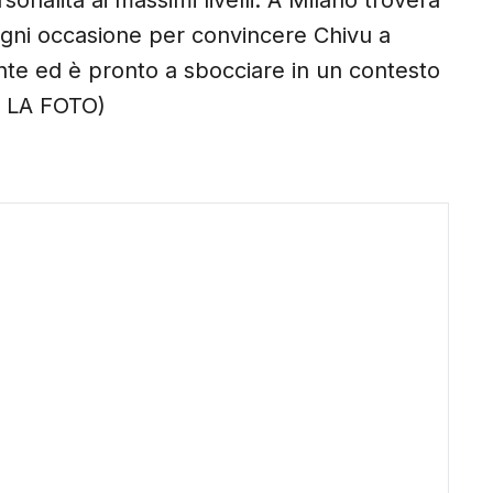
onalità ai massimi livelli. A Milano troverà
ogni occasione per convincere Chivu a
ente ed è pronto a sbocciare in un contesto
 LA FOTO)