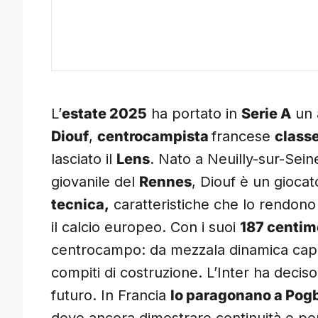
L’
estate 2025
ha portato in
Serie A
un 
Diouf
,
centrocampista
francese
class
lasciato il
Lens
. Nato a Neuilly-sur-Sein
giovanile del
Rennes
, Diouf è un gioca
tecnica,
caratteristiche che lo rendono
il calcio europeo. Con i suoi
187 centim
centrocampo: da mezzala dinamica capace
compiti di costruzione. L’Inter ha deciso d
futuro. In Francia
lo paragonano a Pog