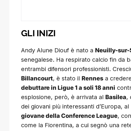
GLI INIZI
Andy Alune Diouf è nato a
Neuilly-sur-
senegalese. Ha respirato calcio fin da b
entrambi difensori professionisti. Cresciu
Billancourt
, è stato il
Rennes
a credere 
debuttare in Ligue 1 a soli 18 anni
contr
esplosione, però, è arrivata al
Basilea
,
dei giovani più interessanti d’Europa, a
giovane della Conference League
, co
come la Fiorentina, a cui segnò una ret