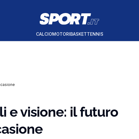
CALCIO
MOTORI
BASKET
TENNIS
occasione
 e visione: il futuro
casione