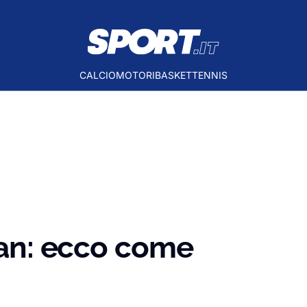
CALCIO
MOTORI
BASKET
TENNIS
ilan: ecco come