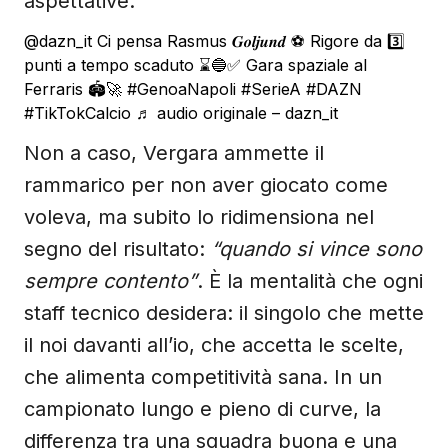
aspettative.
@dazn_it
Ci pensa Rasmus 𝑮𝒐𝒍𝒋𝒖𝒏𝒅 ⚽ Rigore da 3️⃣
punti a tempo scaduto ⌛🔵✅ Gara spaziale al
Ferraris 🏟️🚀
#GenoaNapoli
#SerieA
#DAZN
#TikTokCalcio
♬ audio originale – dazn_it
Non a caso, Vergara ammette il
rammarico per non aver giocato come
voleva, ma subito lo ridimensiona nel
segno del risultato:
“quando si vince sono
sempre contento”
. È la mentalità che ogni
staff tecnico desidera: il singolo che mette
il noi davanti all’io, che accetta le scelte,
che alimenta competitività sana. In un
campionato lungo e pieno di curve, la
differenza tra una squadra buona e una