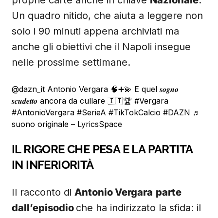
proprie carte anche in chiave
Nazionale
.
Un quadro nitido, che aiuta a leggere non
solo i 90 minuti appena archiviati ma
anche gli obiettivi che il Napoli insegue
nelle prossime settimane.
@dazn_it
Antonio Vergara 🧠➕💫 E quel 𝒔𝒐𝒈𝒏𝒐
𝒔𝒄𝒖𝒅𝒆𝒕𝒕𝒐 ancora da cullare 🇮🇹🏆
#Vergara
#AntonioVergara
#SerieA
#TikTokCalcio
#DAZN
♬
suono originale – LyricsSpace
IL RIGORE CHE PESA E LA PARTITA
IN INFERIORITÀ
Il racconto di
Antonio Vergara
parte
dall’episodio
che ha indirizzato la sfida: il