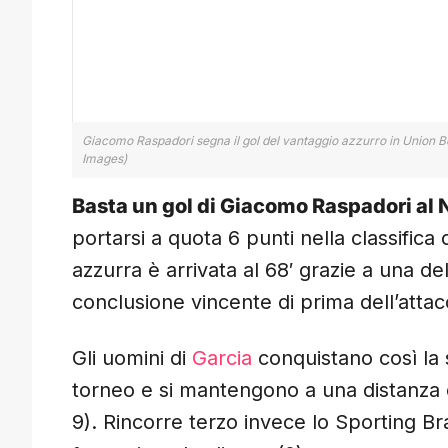
Giacomo Raspadori segna il gol del vantaggio azzurro in Union B
Images)
Basta un gol di Giacomo Raspadori al N
portarsi a quota 6 punti nella classific
azzurra è arrivata al 68′ grazie a una de
conclusione vincente di prima dell’atta
Gli uomini di
Garcia
conquistano così la 
torneo e si mantengono a una distanza d
9). Rincorre terzo invece lo Sporting Br