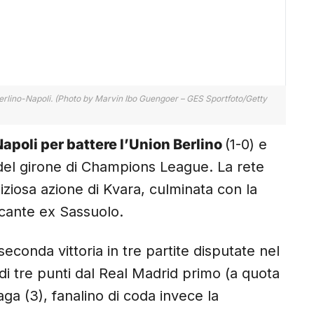
erlino-Napoli. (Photo by Marvin Ibo Guengoer – GES Sportfoto/Getty
apoli per battere l’Union Berlino
(1-0) e
a del girone di Champions League. La rete
liziosa azione di Kvara, culminata con la
ccante ex Sassuolo.
seconda vittoria in tre partite disputate nel
i tre punti dal Real Madrid primo (a quota
aga (3), fanalino di coda invece la