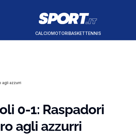
CALCIO
MOTORI
BASKET
TENNIS
 agli azzurri
li 0-1: Raspadori
ro agli azzurri