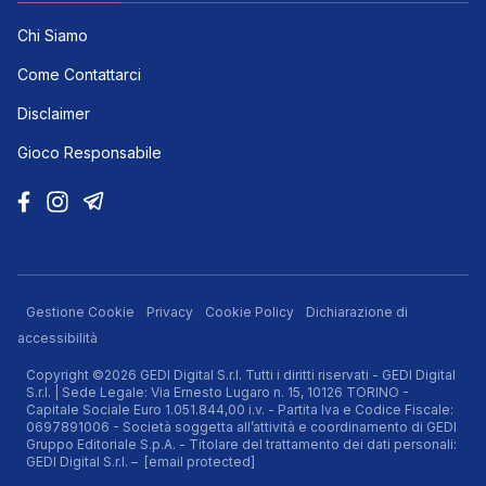
Chi Siamo
Come Contattarci
Disclaimer
Gioco Responsabile
Gestione Cookie
Privacy
Cookie Policy
Dichiarazione di
accessibilità
Copyright ©2026 GEDI Digital S.r.l. Tutti i diritti riservati - GEDI Digital
S.r.l. | Sede Legale: Via Ernesto Lugaro n. 15, 10126 TORINO -
Capitale Sociale Euro 1.051.844,00 i.v. - Partita Iva e Codice Fiscale:
0697891006 - Società soggetta all’attività e coordinamento di GEDI
Gruppo Editoriale S.p.A. - Titolare del trattamento dei dati personali:
GEDI Digital S.r.l. –
[email protected]