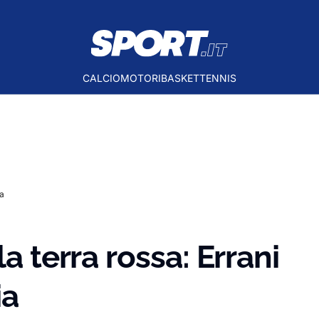
CALCIO
MOTORI
BASKET
TENNIS
ia
a terra rossa: Errani
ia