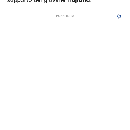
supporto del giovane
Hojlund
.