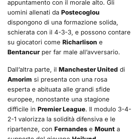
appuntamento con il morale alto. Gli
uomini allenati da
Postecoglou
dispongono di una formazione solida,
schierata con il 4-3-3, e possono contare
su giocatori come
Richarlison
e
Bentancur
per far male all’avversario.
Dall’altra parte, il
Manchester United
di
Amorim
si presenta con una rosa
esperta e abituata alle grandi sfide
europee, nonostante una stagione
difficile in
Premier League
. Il modulo 3-4-
2-1 valorizza la solidità difensiva e le
ripartenze, con
Fernandes
e
Mount
a