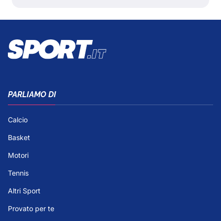
PARLIAMO DI
Calcio
Basket
Motori
Tennis
Altri Sport
Provato per te