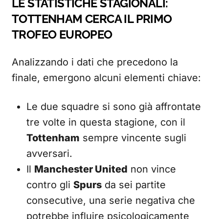
LE STATISTICHE STAGIONALI:
TOTTENHAM CERCA IL PRIMO
TROFEO EUROPEO
Analizzando i dati che precedono la
finale, emergono alcuni elementi chiave:
Le due squadre si sono già affrontate
tre volte in questa stagione, con il
Tottenham
sempre vincente sugli
avversari.
Il
Manchester United
non vince
contro gli
Spurs
da sei partite
consecutive, una serie negativa che
potrebbe influire psicologicamente