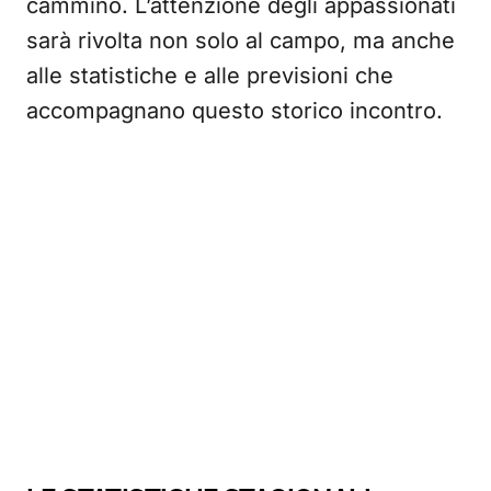
cammino. L’attenzione degli appassionati
sarà rivolta non solo al campo, ma anche
alle statistiche e alle previsioni che
accompagnano questo storico incontro.