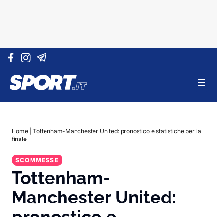
Vai al contenuto
Home
|
Tottenham-Manchester United: pronostico e statistiche per la
finale
SCOMMESSE
Tottenham-
Manchester United:
pronostico e