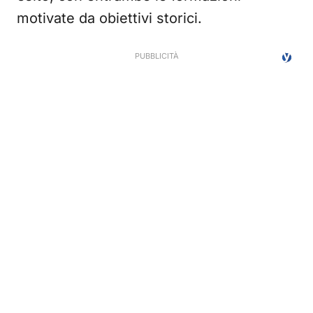
motivate da obiettivi storici.