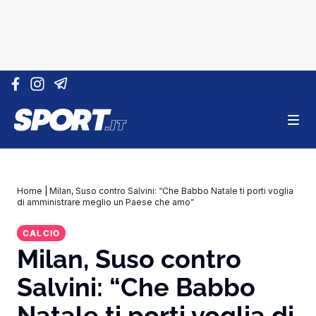
Vai al contenuto
Home
|
Milan, Suso contro Salvini: “Che Babbo Natale ti porti voglia
di amministrare meglio un Paese che amo”
CALCIO
Milan, Suso contro
Salvini: “Che Babbo
Natale ti porti voglia di