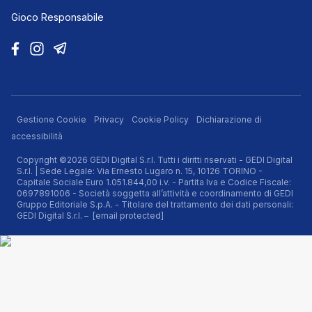
Gioco Responsabile
Gestione Cookie
Privacy
Cookie Policy
Dichiarazione di
accessibilità
Copyright ©2026 GEDI Digital S.r.l. Tutti i diritti riservati - GEDI Digital
S.r.l. | Sede Legale: Via Ernesto Lugaro n. 15, 10126 TORINO -
Capitale Sociale Euro 1.051.844,00 i.v. - Partita Iva e Codice Fiscale:
0697891006 - Società soggetta all’attività e coordinamento di GEDI
Gruppo Editoriale S.p.A. - Titolare del trattamento dei dati personali:
GEDI Digital S.r.l. –
[email protected]