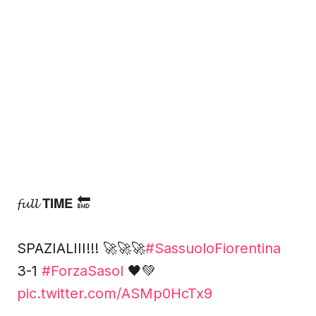
𝓯𝓾𝓵𝓵 𝗧𝗜𝗠𝗘 🔚
SPAZIALIII!!! 🚀🚀🚀
#SassuoloFiorentina
3-1
#ForzaSasol
🖤💚
pic.twitter.com/ASMp0HcTx9