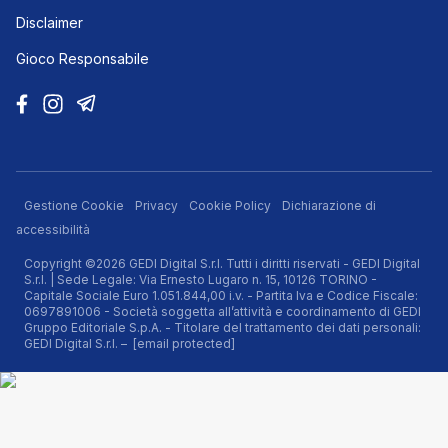
Disclaimer
Gioco Responsabile
Gestione Cookie
Privacy
Cookie Policy
Dichiarazione di
accessibilità
Copyright ©2026 GEDI Digital S.r.l. Tutti i diritti riservati - GEDI Digital
S.r.l. | Sede Legale: Via Ernesto Lugaro n. 15, 10126 TORINO -
Capitale Sociale Euro 1.051.844,00 i.v. - Partita Iva e Codice Fiscale:
0697891006 - Società soggetta all’attività e coordinamento di GEDI
Gruppo Editoriale S.p.A. - Titolare del trattamento dei dati personali:
GEDI Digital S.r.l. –
[email protected]