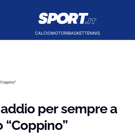
CALCIO
MOTORI
BASKET
TENNIS
 “Coppino”
, addio per sempre a
o “Coppino”