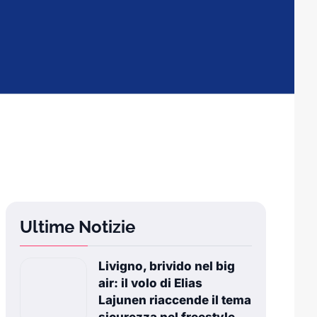
Ultime Notizie
Livigno, brivido nel big
air: il volo di Elias
Lajunen riaccende il tema