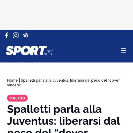
Vai al contenuto
Home
|
Spalletti parla alla Juventus: liberarsi dal peso del “dover
vincere”
CALCIO
Spalletti parla alla
Juventus: liberarsi dal
peso del “dover