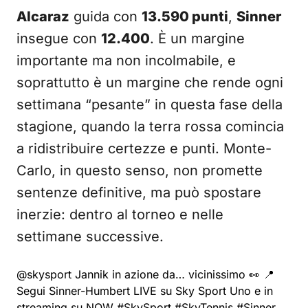
Alcaraz
guida con
13.590 punti
,
Sinner
insegue con
12.400
. È un margine
importante ma non incolmabile, e
soprattutto è un margine che rende ogni
settimana “pesante” in questa fase della
stagione, quando la terra rossa comincia
a ridistribuire certezze e punti. Monte-
Carlo, in questo senso, non promette
sentenze definitive, ma può spostare
inerzie: dentro al torneo e nelle
settimane successive.
@skysport
Jannik in azione da… vicinissimo 👀 📍
Segui Sinner-Humbert LIVE su Sky Sport Uno e in
streaming su NOW
#SkySport
#SkyTennis
#Sinner