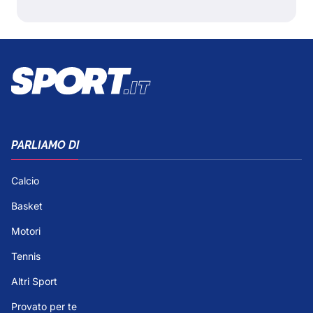
PARLIAMO DI
Calcio
Basket
Motori
Tennis
Altri Sport
Provato per te