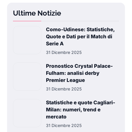
Ultime Notizie
Como-Udinese: Statistiche,
Quote e Dati per il Match di
Serie A
31 Dicembre 2025
Pronostico Crystal Palace-
Fulham: analisi derby
Premier League
31 Dicembre 2025
Statistiche e quote Cagliari-
Milan: numeri, trend e
mercato
31 Dicembre 2025