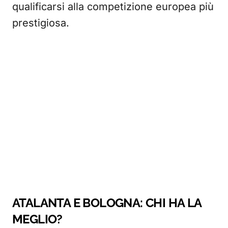
qualificarsi alla competizione europea più
prestigiosa.
ATALANTA E BOLOGNA: CHI HA LA
MEGLIO?