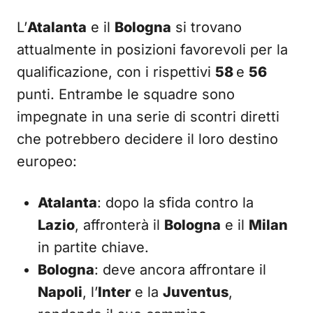
L’
Atalanta
e il
Bologna
si trovano
attualmente in posizioni favorevoli per la
qualificazione, con i rispettivi
58
e
56
punti. Entrambe le squadre sono
impegnate in una serie di scontri diretti
che potrebbero decidere il loro destino
europeo:
Atalanta
: dopo la sfida contro la
Lazio
, affronterà il
Bologna
e il
Milan
in partite chiave.
Bologna
: deve ancora affrontare il
Napoli
, l’
Inter
e la
Juventus
,