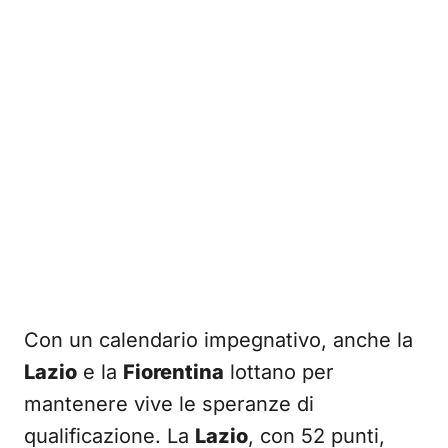
Con un calendario impegnativo, anche la
Lazio
e la
Fiorentina
lottano per
mantenere vive le speranze di
qualificazione. La
Lazio
, con 52 punti,