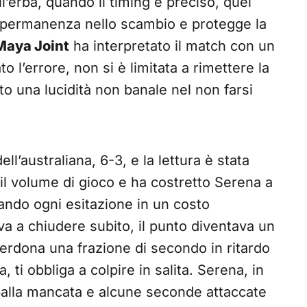
ll’erba, quando il timing è preciso, quel
i permanenza nello scambio e protegge la
Maya Joint
ha interpretato il match con un
 l’errore, non si è limitata a rimettere la
to una lucidità non banale nel non farsi
ell’australiana, 6-3, e la lettura è stata
 il volume di gioco e ha costretto Serena a
ando ogni esitazione in un costo
a a chiudere subito, il punto diventava un
perdona una frazione di secondo in ritardo
, ti obbliga a colpire in salita. Serena, in
palla mancata e alcune seconde attaccate