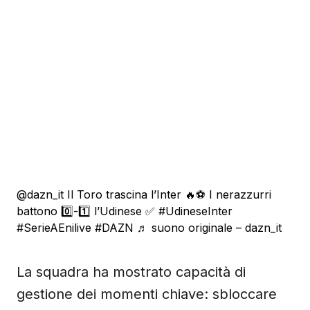
@dazn_it
Il Toro trascina l’Inter 🔥⚽️ I nerazzurri
battono 0️⃣-1️⃣ l’Udinese ✅
#UdineseInter
#SerieAEnilive
#DAZN
♬ suono originale – dazn_it
La squadra ha mostrato capacità di
gestione dei momenti chiave: sbloccare