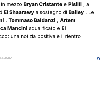
 in mezzo
Bryan Cristante
e
Pisilli
, a
d
El Shaarawy
a sostegno di
Bailey
. Le
ni
,
Tommaso Baldanzi
,
Artem
uca Mancini
squalificato e
El
; una notizia positiva è il rientro