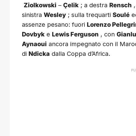
Ziolkowski
–
Çelik
; a destra
Rensch
,
sinistra
Wesley
; sulla trequarti
Soulé
e
assenze pesano: fuori
Lorenzo Pellegri
Dovbyk
e
Lewis Ferguson
, con
Gianl
Aynaoui
ancora impegnato con il Marocco
di
Ndicka
dalla Coppa d’Africa.