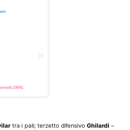
ram
torinofc1906)
ilar
tra i pali; terzetto difensivo
Ghilardi
–