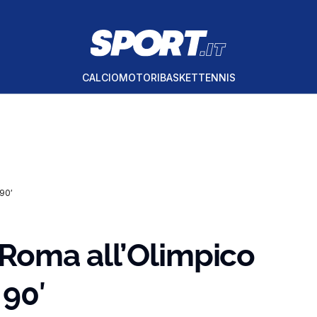
CALCIO
MOTORI
BASKET
TENNIS
 90′
a Roma all’Olimpico
 90′