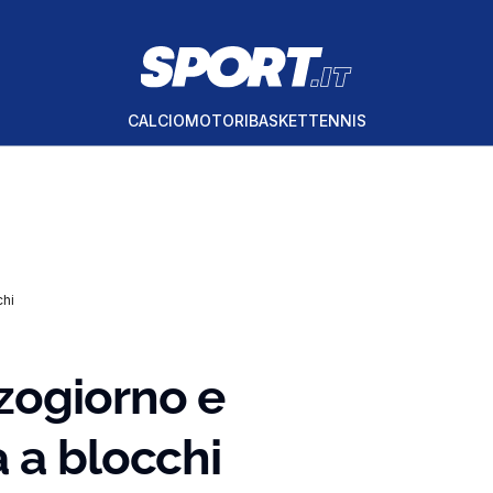
CALCIO
MOTORI
BASKET
TENNIS
chi
zogiorno e
 a blocchi