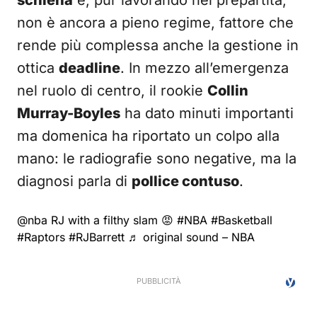
schiena
e, pur lavorando nel prepartita,
non è ancora a pieno regime, fattore che
rende più complessa anche la gestione in
ottica
deadline
. In mezzo all’emergenza
nel ruolo di centro, il rookie
Collin
Murray-Boyles
ha dato minuti importanti
ma domenica ha riportato un colpo alla
mano: le radiografie sono negative, ma la
diagnosi parla di
pollice contuso
.
@nba
RJ with a filthy slam 😡
#NBA
#Basketball
#Raptors
#RJBarrett
♬ original sound – NBA