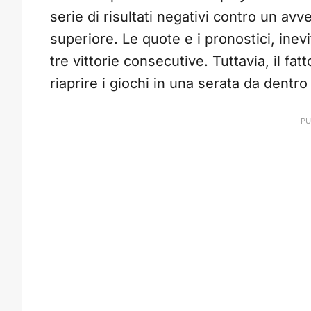
serie di risultati negativi contro un avv
superiore. Le quote e i pronostici, inevi
tre vittorie consecutive. Tuttavia, il f
riaprire i giochi in una serata da dentro 