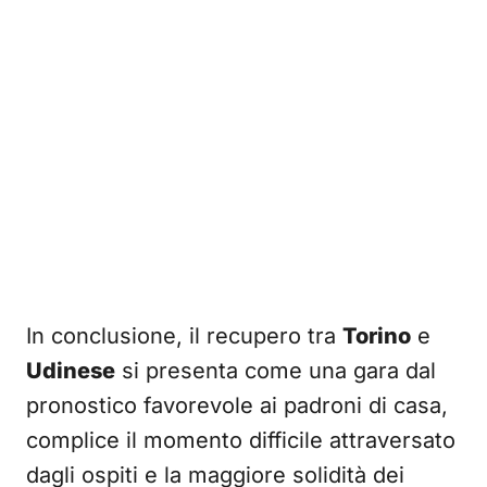
In conclusione, il recupero tra
Torino
e
Udinese
si presenta come una gara dal
pronostico favorevole ai padroni di casa,
complice il momento difficile attraversato
dagli ospiti e la maggiore solidità dei