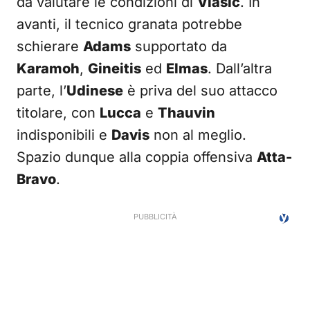
da valutare le condizioni di
Vlasic
. In
avanti, il tecnico granata potrebbe
schierare
Adams
supportato da
Karamoh
,
Gineitis
ed
Elmas
. Dall’altra
parte, l’
Udinese
è priva del suo attacco
titolare, con
Lucca
e
Thauvin
indisponibili e
Davis
non al meglio.
Spazio dunque alla coppia offensiva
Atta-
Bravo
.