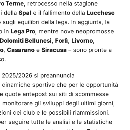
ro Terme
, retrocesso nella stagione
i della
Spal
e il fallimento della
Lucchese
ugli equilibri della lega. In aggiunta, la
o in
Lega Pro
, mentre nove neopromosse
Dolomiti Bellunesi
,
Forlì
,
Livorno
,
io
,
Casarano
e
Siracusa
– sono pronte a
co.
2025/2026 si preannuncia
e dinamiche sportive che per le opportunità
 Le quote antepost sui siti di scommesse
monitorare gli sviluppi degli ultimi giorni,
ioni dei club e le possibili riammissioni.
r seguire tutte le analisi e le statistiche