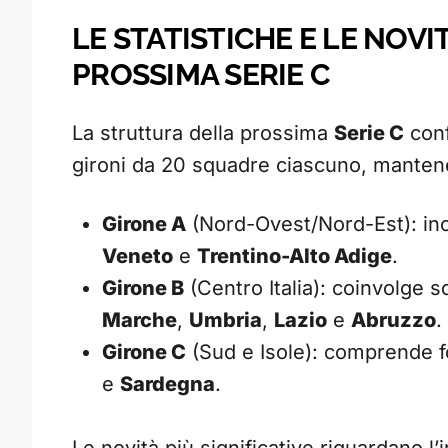
LE STATISTICHE E LE NOVI
PROSSIMA SERIE C
La struttura della prossima
Serie C
conf
gironi da 20 squadre ciascuno, mantene
Girone A
(Nord-Ovest/Nord-Est): inc
Veneto
e
Trentino-Alto Adige
.
Girone B
(Centro Italia): coinvolge 
Marche
,
Umbria
,
Lazio
e
Abruzzo
.
Girone C
(Sud e Isole): comprende f
e
Sardegna
.