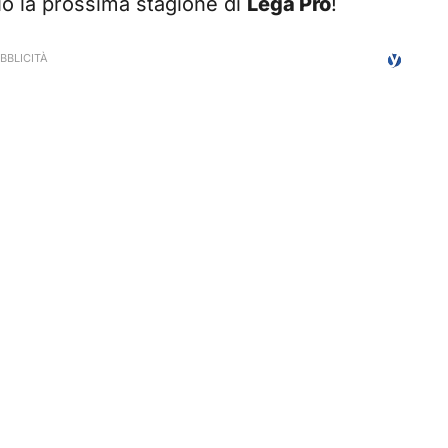
lio la prossima stagione di
Lega Pro
!