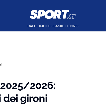
CALCIO
MOTORI
BASKET
TENNIS
ni
C 2025/2026:
i dei gironi