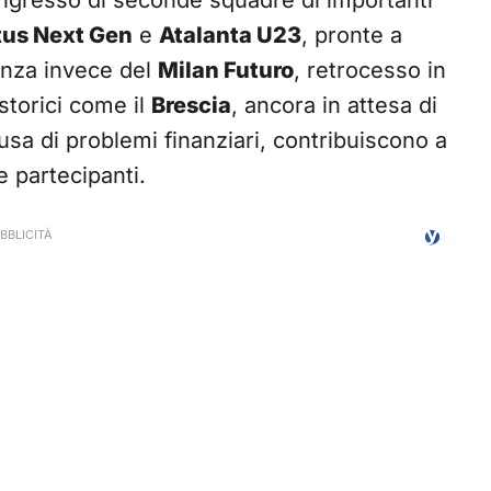
l’ingresso di seconde squadre di importanti
us Next Gen
e
Atalanta U23
, pronte a
senza invece del
Milan Futuro
, retrocesso in
 storici come il
Brescia
, ancora in attesa di
usa di problemi finanziari, contribuiscono a
e partecipanti.