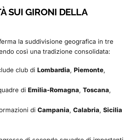
TÀ SUI GIRONI DELLA
erma la suddivisione geografica in tre
ndo così una tradizione consolidata:
lude club di
Lombardia
,
Piemonte
,
squadre di
Emilia-Romagna
,
Toscana
,
ormazioni di
Campania
,
Calabria
,
Sicilia