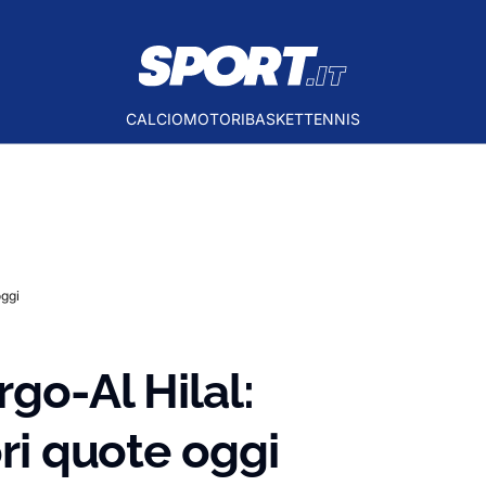
CALCIO
MOTORI
BASKET
TENNIS
oggi
go-Al Hilal:
ori quote oggi