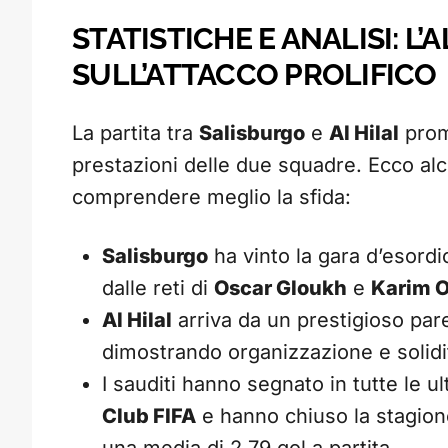
STATISTICHE E ANALISI: L’
SULL’ATTACCO PROLIFICO
La partita tra
Salisburgo
e
Al Hilal
prome
prestazioni delle due squadre. Ecco alcu
comprendere meglio la sfida:
Salisburgo
ha vinto la gara d’esordi
dalle reti di
Oscar Gloukh
e
Karim 
Al Hilal
arriva da un prestigioso pare
dimostrando organizzazione e solidit
I sauditi hanno segnato in tutte le ul
Club FIFA
e hanno chiuso la stagion