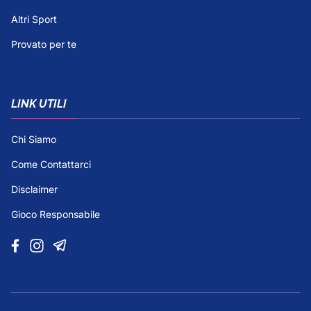
Altri Sport
Provato per te
LINK UTILI
Chi Siamo
Come Contattarci
Disclaimer
Gioco Responsabile