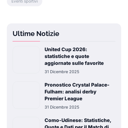
Eventi sportivi
Ultime Notizie
United Cup 2026:
statistiche e quote
aggiornate sulle favorite
31 Dicembre 2025
Pronostico Crystal Palace-
Fulham: analisi derby
Premier League
31 Dicembre 2025
Como-Udinese: Statistiche,
Quote e Dati per il Match di