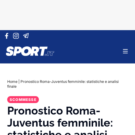
Vai al contenuto
Home
|
Pronostico Roma-Juventus femminile: statistiche e analisi
finale
SCOMMESSE
Pronostico Roma-
Juventus femminile:
statistiche e analisi