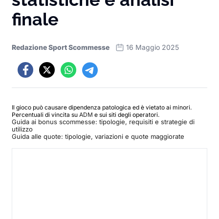
finale
Redazione Sport Scommesse
16 Maggio 2025
Il gioco può causare dipendenza patologica ed è vietato ai minori.
Percentuali di vincita su
ADM
e sui siti degli operatori.
Guida ai bonus scommesse: tipologie, requisiti e strategie di
utilizzo
Guida alle quote: tipologie, variazioni e quote maggiorate