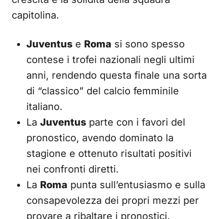
capitolina.
Juventus
e
Roma
si sono spesso
contese i trofei nazionali negli ultimi
anni, rendendo questa finale una sorta
di “classico” del calcio femminile
italiano.
La
Juventus
parte con i favori del
pronostico, avendo dominato la
stagione e ottenuto risultati positivi
nei confronti diretti.
La
Roma
punta sull’entusiasmo e sulla
consapevolezza dei propri mezzi per
provare a ribaltare i pronostici.