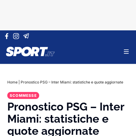
Vai al contenuto
Home
|
Pronostico PSG – Inter Miami: statistiche e quote aggiornate
SCOMMESSE
Pronostico PSG – Inter
Miami: statistiche e
quote aggiornate