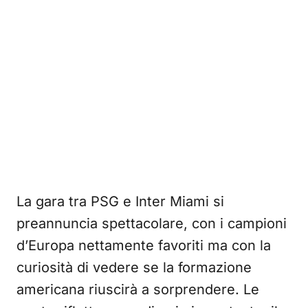
La gara tra PSG e Inter Miami si
preannuncia spettacolare, con i campioni
d’Europa nettamente favoriti ma con la
curiosità di vedere se la formazione
americana riuscirà a sorprendere. Le