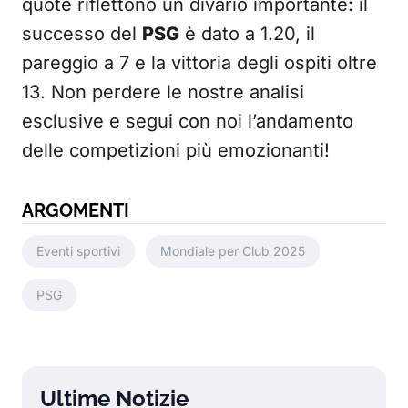
quote riflettono un divario importante: il
successo del
PSG
è dato a 1.20, il
pareggio a 7 e la vittoria degli ospiti oltre
13. Non perdere le nostre analisi
esclusive e segui con noi l’andamento
delle competizioni più emozionanti!
ARGOMENTI
Eventi sportivi
Mondiale per Club 2025
PSG
Ultime Notizie