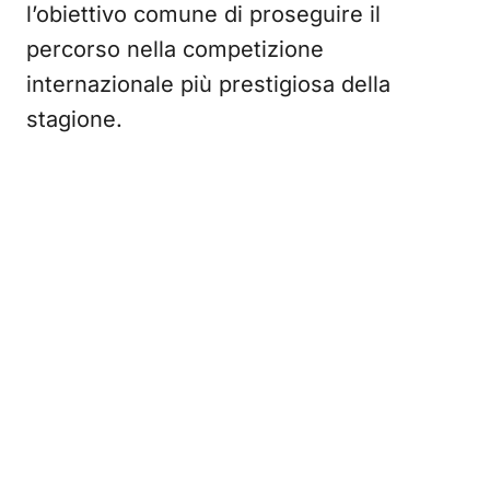
l’obiettivo comune di proseguire il
percorso nella competizione
internazionale più prestigiosa della
stagione.