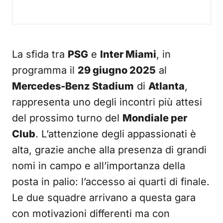
La sfida tra
PSG
e
Inter Miami
, in
programma il
29 giugno 2025
al
Mercedes-Benz Stadium
di
Atlanta
,
rappresenta uno degli incontri più attesi
del prossimo turno del
Mondiale per
Club
. L’attenzione degli appassionati è
alta, grazie anche alla presenza di grandi
nomi in campo e all’importanza della
posta in palio: l’accesso ai quarti di finale.
Le due squadre arrivano a questa gara
con motivazioni differenti ma con