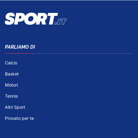
PARLIAMO DI
Calcio
Basket
Motori
Tennis
Altri Sport
Provato per te