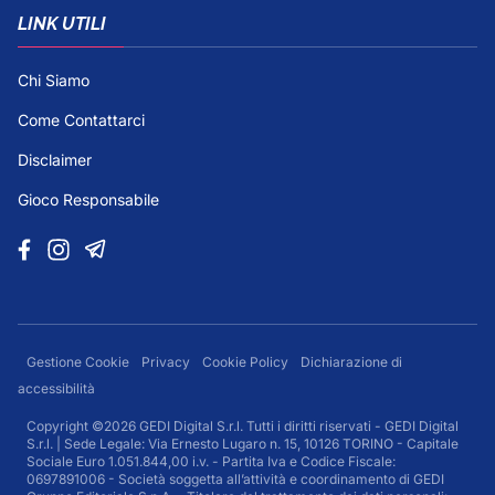
LINK UTILI
Chi Siamo
Come Contattarci
Disclaimer
Gioco Responsabile
Gestione Cookie
Privacy
Cookie Policy
Dichiarazione di
accessibilità
Copyright ©2026 GEDI Digital S.r.l. Tutti i diritti riservati - GEDI Digital
S.r.l. | Sede Legale: Via Ernesto Lugaro n. 15, 10126 TORINO - Capitale
Sociale Euro 1.051.844,00 i.v. - Partita Iva e Codice Fiscale:
0697891006 - Società soggetta all’attività e coordinamento di GEDI