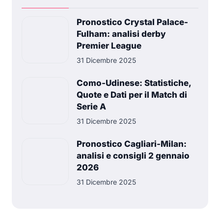
Pronostico Crystal Palace-
Fulham: analisi derby
Premier League
31 Dicembre 2025
Como-Udinese: Statistiche,
Quote e Dati per il Match di
Serie A
31 Dicembre 2025
Pronostico Cagliari-Milan:
analisi e consigli 2 gennaio
2026
31 Dicembre 2025