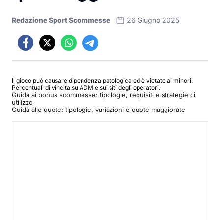
Redazione Sport Scommesse
26 Giugno 2025
Il gioco può causare dipendenza patologica ed è vietato ai minori.
Percentuali di vincita su
ADM
e sui siti degli operatori.
Guida ai bonus scommesse: tipologie, requisiti e strategie di
utilizzo
Guida alle quote: tipologie, variazioni e quote maggiorate