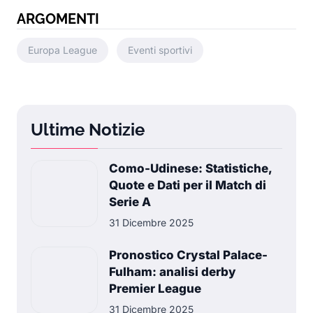
ARGOMENTI
Europa League
Eventi sportivi
Ultime Notizie
Como-Udinese: Statistiche,
Quote e Dati per il Match di
Serie A
31 Dicembre 2025
Pronostico Crystal Palace-
Fulham: analisi derby
Premier League
31 Dicembre 2025