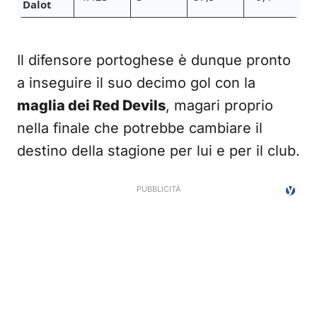
Dalot
Il difensore portoghese è dunque pronto
a inseguire il suo decimo gol con la
maglia dei Red Devils
, magari proprio
nella finale che potrebbe cambiare il
destino della stagione per lui e per il club.