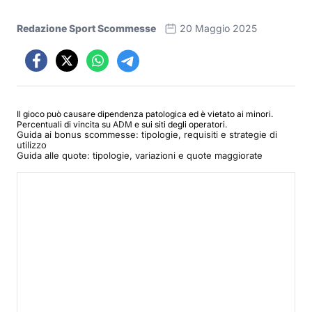
Redazione Sport Scommesse
20 Maggio 2025
Il gioco può causare dipendenza patologica ed è vietato ai minori.
Percentuali di vincita su
ADM
e sui siti degli operatori.
Guida ai bonus scommesse: tipologie, requisiti e strategie di
utilizzo
Guida alle quote: tipologie, variazioni e quote maggiorate