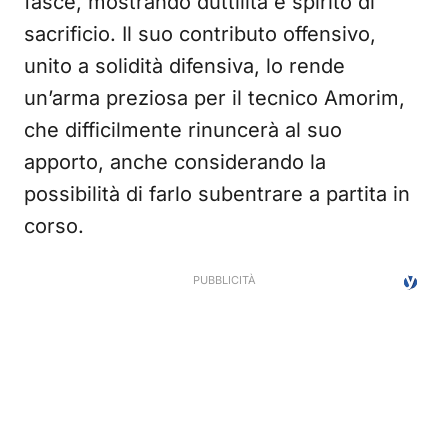
fasce, mostrando duttilità e spirito di
sacrificio. Il suo contributo offensivo,
unito a solidità difensiva, lo rende
un’arma preziosa per il tecnico Amorim,
che difficilmente rinuncerà al suo
apporto, anche considerando la
possibilità di farlo subentrare a partita in
corso.