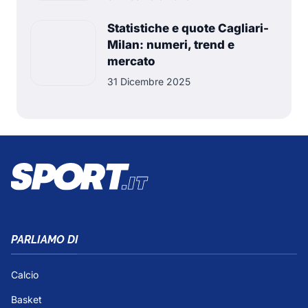
Statistiche e quote Cagliari-
Milan: numeri, trend e
mercato
31 Dicembre 2025
PARLIAMO DI
Calcio
Basket