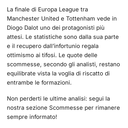
La finale di Europa League tra
Manchester United e Tottenham vede in
Diogo Dalot uno dei protagonisti più
attesi. Le statistiche sono dalla sua parte
e il recupero dall’infortunio regala
ottimismo ai tifosi. Le quote delle
scommesse, secondo gli analisti, restano
equilibrate vista la voglia di riscatto di
entrambe le formazioni.
Non perderti le ultime analisi: segui la
nostra sezione Scommesse per rimanere
sempre informato!