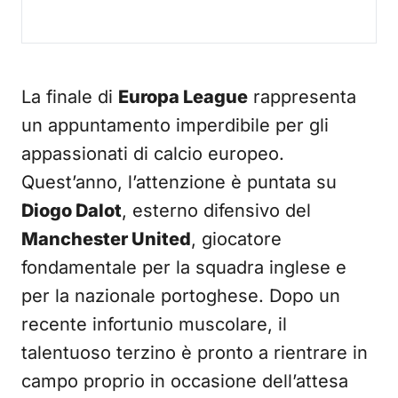
La finale di
Europa League
rappresenta
un appuntamento imperdibile per gli
appassionati di calcio europeo.
Quest’anno, l’attenzione è puntata su
Diogo Dalot
, esterno difensivo del
Manchester United
, giocatore
fondamentale per la squadra inglese e
per la nazionale portoghese. Dopo un
recente infortunio muscolare, il
talentuoso terzino è pronto a rientrare in
campo proprio in occasione dell’attesa