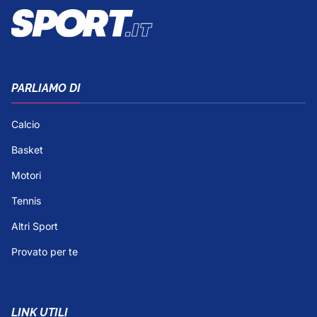
PARLIAMO DI
Calcio
Basket
Motori
Tennis
Altri Sport
Provato per te
LINK UTILI