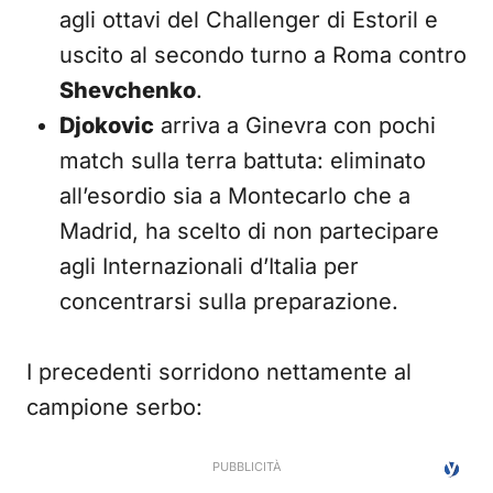
agli ottavi del Challenger di Estoril e
uscito al secondo turno a Roma contro
Shevchenko
.
Djokovic
arriva a Ginevra con pochi
match sulla terra battuta: eliminato
all’esordio sia a Montecarlo che a
Madrid, ha scelto di non partecipare
agli Internazionali d’Italia per
concentrarsi sulla preparazione.
I precedenti sorridono nettamente al
campione serbo: