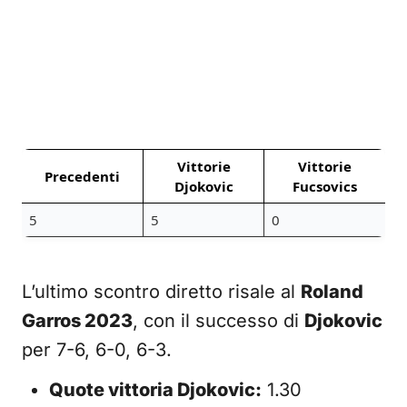
Vittorie
Vittorie
Precedenti
Djokovic
Fucsovics
5
5
0
L’ultimo scontro diretto risale al
Roland
Garros 2023
, con il successo di
Djokovic
per 7-6, 6-0, 6-3.
Quote vittoria Djokovic:
1.30