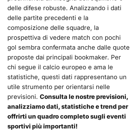
delle difese robuste. Analizzando i dati
delle partite precedenti e la
composizione delle squadre, la
prospettiva di vedere match con pochi
gol sembra confermata anche dalle quote
proposte dai principali bookmaker. Per
chi segue il calcio europeo e ama le
statistiche, questi dati rappresentano un
utile strumento per orientarsi nelle
previsioni.
Consulta le nostre previsioni,
analizziamo dati, statistiche e trend per
offrirti un quadro completo sugli eventi
sportivi più importanti!