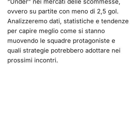
“Under” nei mercati delle scommesse,
ovvero su partite con meno di 2,5 gol.
Analizzeremo dati, statistiche e tendenze
per capire meglio come si stanno
muovendo le squadre protagoniste e
quali strategie potrebbero adottare nei
prossimi incontri.