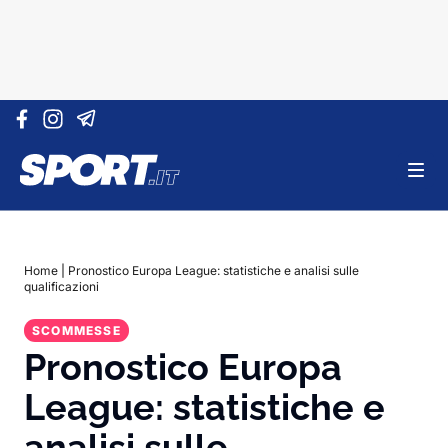
Vai al contenuto
Home
|
Pronostico Europa League: statistiche e analisi sulle
qualificazioni
SCOMMESSE
Pronostico Europa
League: statistiche e
analisi sulle