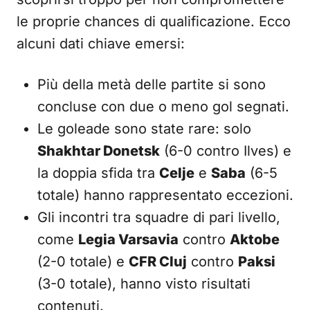
le proprie chances di qualificazione. Ecco
alcuni dati chiave emersi:
Più della metà delle partite si sono
concluse con due o meno gol segnati.
Le goleade sono state rare: solo
Shakhtar Donetsk
(6-0 contro Ilves) e
la doppia sfida tra
Celje
e
Saba
(6-5
totale) hanno rappresentato eccezioni.
Gli incontri tra squadre di pari livello,
come
Legia Varsavia
contro
Aktobe
(2-0 totale) e
CFR Cluj
contro
Paksi
(3-0 totale), hanno visto risultati
contenuti.