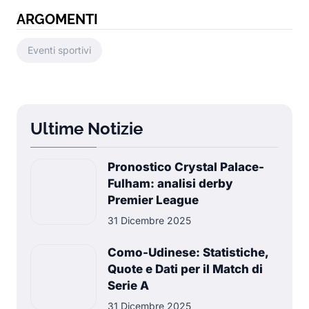
ARGOMENTI
Eventi sportivi
Ultime Notizie
Pronostico Crystal Palace-
Fulham: analisi derby
Premier League
31 Dicembre 2025
Como-Udinese: Statistiche,
Quote e Dati per il Match di
Serie A
31 Dicembre 2025