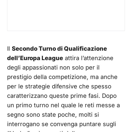
Il
Secondo Turno di Qualificazione
dell’Europa League
attira l’attenzione
degli appassionati non solo per il
prestigio della competizione, ma anche
per le strategie difensive che spesso
caratterizzano queste prime fasi. Dopo
un primo turno nel quale le reti messe a
segno sono state poche, molti si
interrogano se convenga puntare sugli