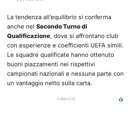
La tendenza all’equilibrio si conferma
anche nel
Secondo Turno di
Qualificazione
, dove si affrontano club
con esperienze e coefficienti UEFA simili.
Le squadre qualificate hanno ottenuto
buoni piazzamenti nei rispettivi
campionati nazionali e nessuna parte con
un vantaggio netto sulla carta.