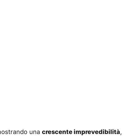
 mostrando una
crescente imprevedibilità
,