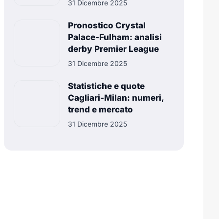
31 Dicembre 2025
Pronostico Crystal
Palace-Fulham: analisi
derby Premier League
31 Dicembre 2025
Statistiche e quote
Cagliari-Milan: numeri,
trend e mercato
31 Dicembre 2025