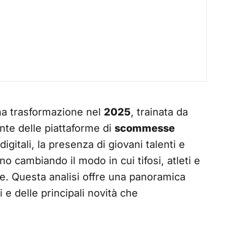
una trasformazione nel
2025
, trainata da
nte delle piattaforme di
scommesse
igitali, la presenza di giovani talenti e
no cambiando il modo in cui tifosi, atleti e
e. Questa analisi offre una panoramica
i e delle principali novità che