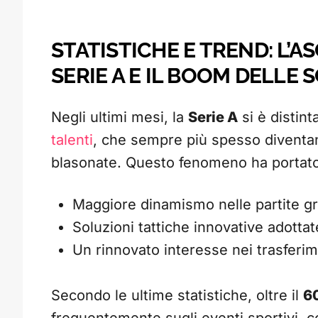
STATISTICHE E TREND: L’A
SERIE A E IL BOOM DELLE
Negli ultimi mesi, la
Serie A
si è distint
talenti
, che sempre più spesso diventan
blasonate. Questo fenomeno ha portato 
Maggiore dinamismo nelle partite gr
Soluzioni tattiche innovative adottate
Un rinnovato interesse nei trasferime
Secondo le ultime statistiche, oltre il
60