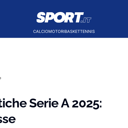
CALCIO
MOTORI
BASKET
TENNIS
e
tiche Serie A 2025:
sse