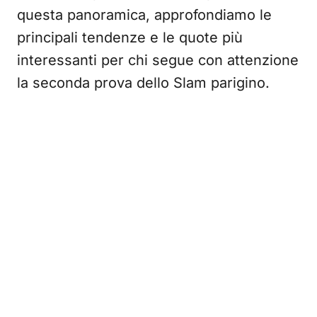
questa panoramica, approfondiamo le
principali tendenze e le quote più
interessanti per chi segue con attenzione
la seconda prova dello Slam parigino.