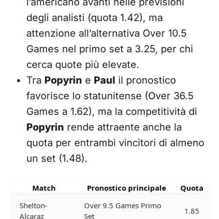
l’americano avanti nelle previsioni
degli analisti (quota 1.42), ma
attenzione all’alternativa Over 10.5
Games nel primo set a 3.25, per chi
cerca quote più elevate.
Tra
Popyrin
e
Paul
il pronostico
favorisce lo statunitense (Over 36.5
Games a 1.62), ma la competitività di
Popyrin
rende attraente anche la
quota per entrambi vincitori di almeno
un set (1.48).
Match
Pronostico principale
Quota
Shelton-
Over 9.5 Games Primo
1.85
Alcaraz
Set