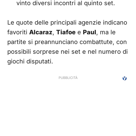
vinto diversi incontri al quinto set.
Le quote delle principali agenzie indicano
favoriti
Alcaraz
,
Tiafoe
e
Paul
, ma le
partite si preannunciano combattute, con
possibili sorprese nei set e nel numero di
giochi disputati.