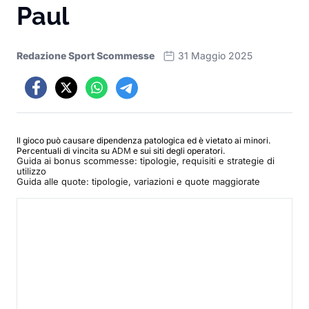
Paul
Redazione Sport Scommesse
31 Maggio 2025
Il gioco può causare dipendenza patologica ed è vietato ai minori.
Percentuali di vincita su
ADM
e sui siti degli operatori.
Guida ai bonus scommesse: tipologie, requisiti e strategie di
utilizzo
Guida alle quote: tipologie, variazioni e quote maggiorate