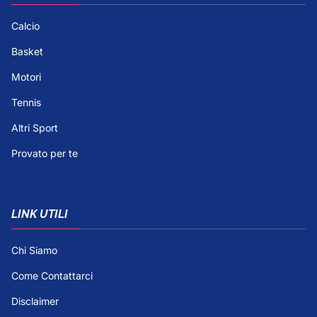
Calcio
Basket
Motori
Tennis
Altri Sport
Provato per te
LINK UTILI
Chi Siamo
Come Contattarci
Disclaimer