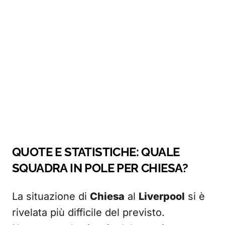
QUOTE E STATISTICHE: QUALE
SQUADRA IN POLE PER CHIESA?
La situazione di
Chiesa
al
Liverpool
si è
rivelata più difficile del previsto.