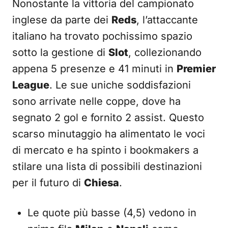
Nonostante la vittoria del campionato
inglese da parte dei
Reds
, l’attaccante
italiano ha trovato pochissimo spazio
sotto la gestione di
Slot
, collezionando
appena 5 presenze e 41 minuti in
Premier
League
. Le sue uniche soddisfazioni
sono arrivate nelle coppe, dove ha
segnato 2 gol e fornito 2 assist. Questo
scarso minutaggio ha alimentato le voci
di mercato e ha spinto i bookmakers a
stilare una lista di possibili destinazioni
per il futuro di
Chiesa
.
Le quote più basse (4,5) vedono in