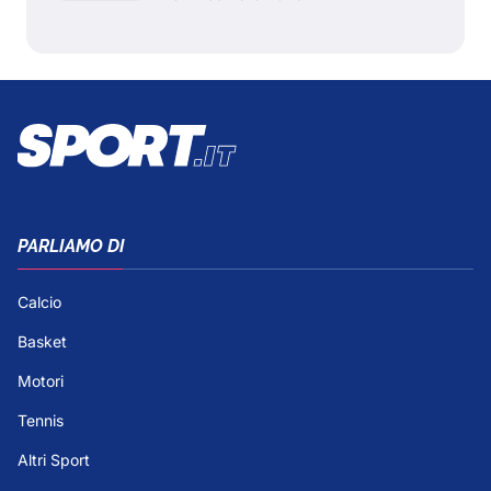
PARLIAMO DI
Calcio
Basket
Motori
Tennis
Altri Sport