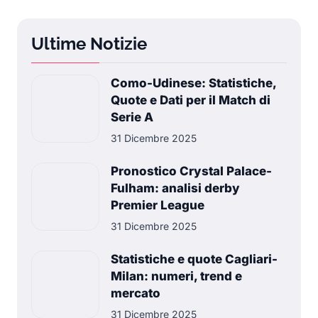
Ultime Notizie
Como-Udinese: Statistiche,
Quote e Dati per il Match di
Serie A
31 Dicembre 2025
Pronostico Crystal Palace-
Fulham: analisi derby
Premier League
31 Dicembre 2025
Statistiche e quote Cagliari-
Milan: numeri, trend e
mercato
31 Dicembre 2025