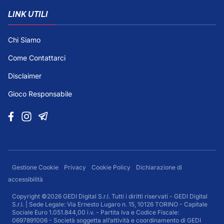
LINK UTILI
Chi Siamo
Come Contattarci
Disclaimer
Gioco Responsabile
Gestione Cookie
Privacy
Cookie Policy
Dichiarazione di
accessibilità
Copyright ©2026 GEDI Digital S.r.l. Tutti i diritti riservati - GEDI Digital
S.r.l. | Sede Legale: Via Ernesto Lugaro n. 15, 10126 TORINO - Capitale
Sociale Euro 1.051.844,00 i.v. - Partita Iva e Codice Fiscale:
0697891006 - Società soggetta all’attività e coordinamento di GEDI