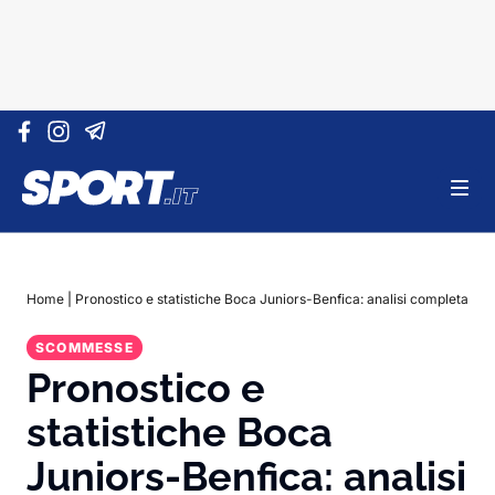
Vai al contenuto
Home
|
Pronostico e statistiche Boca Juniors-Benfica: analisi completa
SCOMMESSE
Pronostico e
statistiche Boca
Juniors-Benfica: analisi