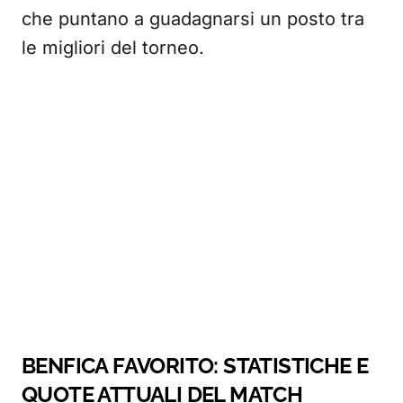
che puntano a guadagnarsi un posto tra
le migliori del torneo.
BENFICA FAVORITO: STATISTICHE E
QUOTE ATTUALI DEL MATCH