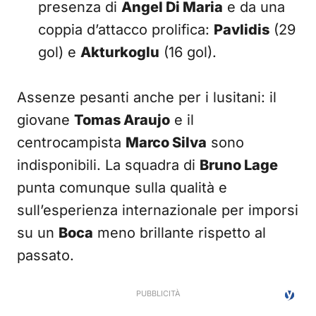
presenza di
Angel Di Maria
e da una
coppia d’attacco prolifica:
Pavlidis
(29
gol) e
Akturkoglu
(16 gol).
Assenze pesanti anche per i lusitani: il
giovane
Tomas Araujo
e il
centrocampista
Marco Silva
sono
indisponibili. La squadra di
Bruno Lage
punta comunque sulla qualità e
sull’esperienza internazionale per imporsi
su un
Boca
meno brillante rispetto al
passato.