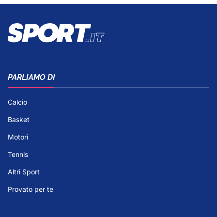
PARLIAMO DI
Calcio
Basket
Motori
Tennis
Altri Sport
Provato per te